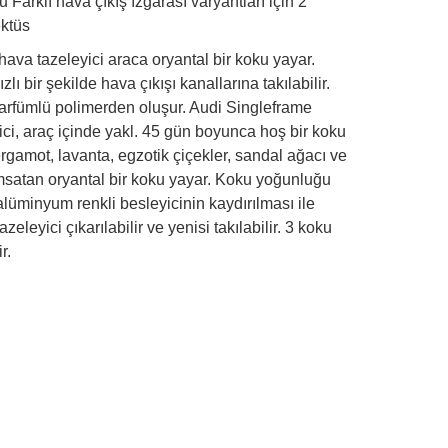
Farklı hava çıkış ızgarası varyantları için 2
ektüs
ava tazeleyici araca oryantal bir koku yayar.
zlı bir şekilde hava çıkışı kanallarına takılabilir.
arfümlü polimerden oluşur. Audi Singleframe
ci, araç içinde yakl. 45 gün boyunca hoş bir koku
rgamot, lavanta, egzotik çiçekler, sandal ağacı ve
ımsatan oryantal bir koku yayar. Koku yoğunluğu
lüminyum renkli besleyicinin kaydırılması ile
zeleyici çıkarılabilir ve yenisi takılabilir. 3 koku
r.