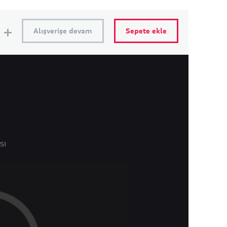
Alışverişe devam
Sepete ekle
sı