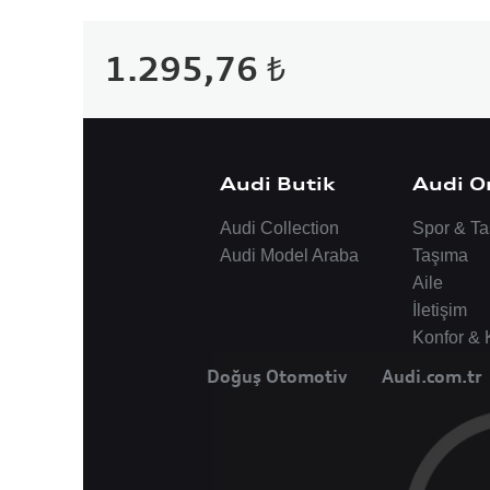
1.295,76 ₺
Audi Butik
Audi Or
Audi Collection
Spor & Ta
Audi Model Araba
Taşıma
Aile
İletişim
Konfor &
Doğuş Otomotiv
Audi.com.tr
|