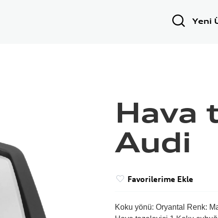
Yeni 
Hava t
Audi
Favorilerime Ekle
Koku yönü: Oryantal Renk: M