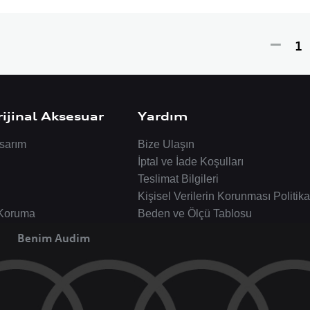
ijinal Aksesuar
Yardım
sarım
Bize Ulaşın
İptal ve İade Koşulları
Teslimat Bilgileri
Kişisel Verilerin Korunması Politika
 Koruma
Beden ve Ölçü Tablosu
Benim Audim
|