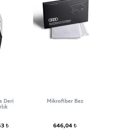
s Deri
Mikrofiber Bez
lık
63 ₺
646,04 ₺