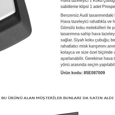
Hava tazeleyici 1 Koku çubuğu 
sabitleme klipsi 1 adet Prosp
Benzersiz Audi tasarımındaki h
Hava tazeleyici rahatlıkla ve hı
Gömülü koku molekülleri ile p
tasarımına sahip hava tazeleyi
sağlar. Siyah koku çubuğu; be
rahatlatıcı misk karışımını an
kolayca ve size özel biçimde a
ayarlanabilir. Gerekirse hava ta
yönü arasında seçim yapılabili
Ürün kodu:
85E087009
BU ÜRÜNÜ ALAN MÜŞTERİLER BUNLARI DA SATIN ALDI