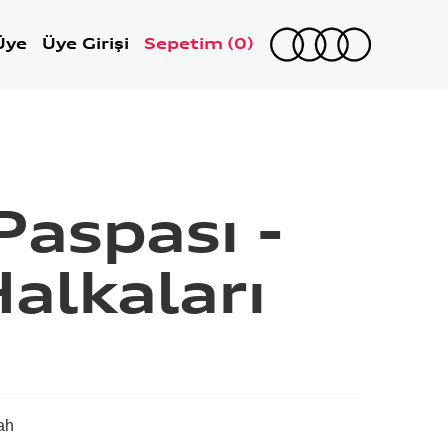
Üye
Üye Girişi
Sepetim
(0)
Paspası -
alkaları
ah